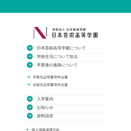
日本芸術高等学園について
教育方針
学校生活について知る
沿革
授業・校舎について
卒業後の進路について
アクセス
部活動について
進路実績
卒業生証明書等申込書
関連校
年間行事について
卒業生のインタビュー
在校生証明書等申込書
入学案内
学費について
お知らせ
WEB出願
資料請求
体験授業
オンライン学校説明会
個人情報保護方針