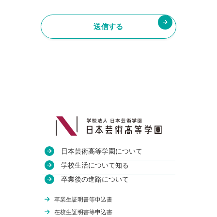
日本芸術高等学園について
教育方針
学校生活について知る
沿革
授業・校舎について
卒業後の進路について
アクセス
部活動について
進路実績
卒業生証明書等申込書
関連校
年間行事について
卒業生のインタビュー
在校生証明書等申込書