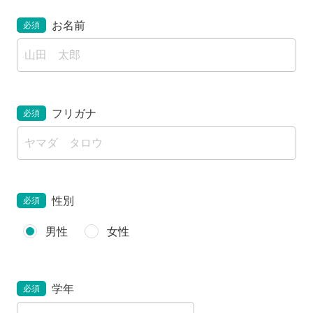
お名前
必須
フリガナ
必須
性別
必須
男性
女性
学年
必須