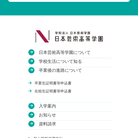
日本芸術高等学園について
教育方針
学校生活について知る
沿革
授業・校舎について
卒業後の進路について
アクセス
部活動について
進路実績
卒業生証明書等申込書
関連校
年間行事について
卒業生のインタビュー
在校生証明書等申込書
入学案内
学費について
お知らせ
WEB出願
資料請求
体験授業