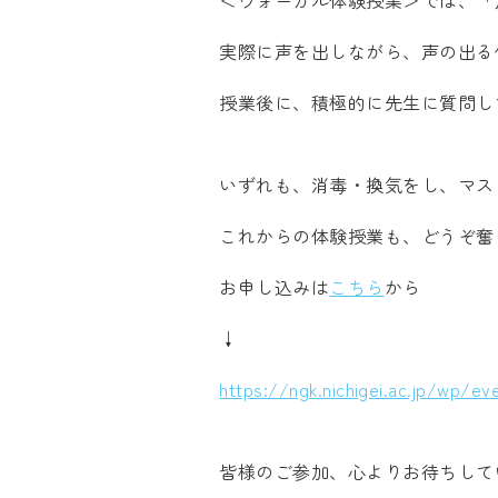
＜ヴォーカル体験授業＞では、「
実際に声を出しながら、声の出る
授業後に、積極的に先生に質問し
いずれも、消毒・換気をし、マス
これからの体験授業も、どうぞ奮
お申し込みは
こちら
から
↓
https://ngk.nichigei.ac.jp/wp/eve
皆様のご参加、心よりお待ちして