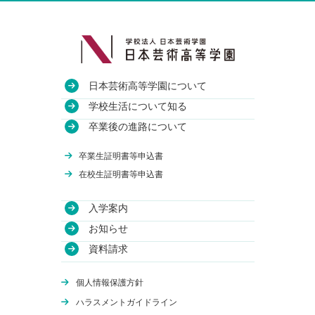
日本芸術高等学園について
教育方針
学校生活について知る
沿革
授業・校舎について
卒業後の進路について
アクセス
部活動について
進路実績
卒業生証明書等申込書
関連校
年間行事について
卒業生のインタビュー
在校生証明書等申込書
入学案内
学費について
お知らせ
WEB出願
資料請求
体験授業
オンライン学校説明会
個人情報保護方針
編入学について
ハラスメントガイドライン