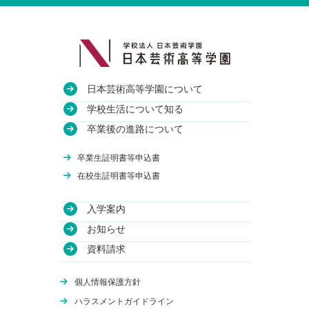
日本芸術高等学園について
教育方針
学校生活について知る
沿革
授業・校舎について
卒業後の進路について
アクセス
部活動について
進路実績
卒業生証明書等申込書
関連校
年間行事について
卒業生のインタビュー
在校生証明書等申込書
入学案内
学費について
お知らせ
WEB出願
資料請求
体験授業
オンライン学校説明会
個人情報保護方針
編入学について
ハラスメントガイドライン