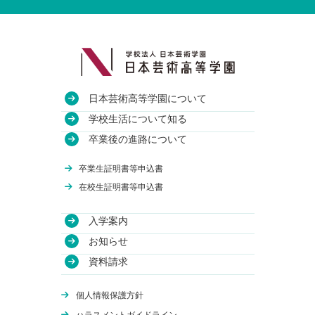
日本芸術高等学園について
教育方針
学校生活について知る
沿革
授業・校舎について
卒業後の進路について
アクセス
部活動について
進路実績
卒業生証明書等申込書
関連校
年間行事について
卒業生のインタビュー
在校生証明書等申込書
入学案内
学費について
お知らせ
WEB出願
資料請求
体験授業
オンライン学校説明会
個人情報保護方針
編入学について