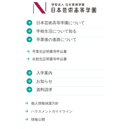
日本芸術高等学園について
教育方針
学校生活について知る
沿革
授業・校舎について
卒業後の進路について
アクセス
部活動について
進路実績
卒業生証明書等申込書
関連校
年間行事について
卒業生のインタビュー
在校生証明書等申込書
入学案内
学費について
お知らせ
WEB出願
資料請求
体験授業
オンライン学校説明会
個人情報保護方針
編入学について
ハラスメントガイドライン
情報公開