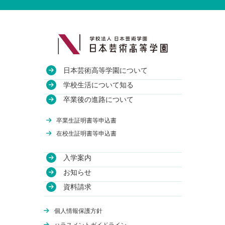
日本芸術高等学園について
教育方針
学校生活について知る
沿革
授業・校舎について
卒業後の進路について
アクセス
部活動について
進路実績
卒業生証明書等申込書
関連校
年間行事について
卒業生のインタビュー
在校生証明書等申込書
入学案内
学費について
お知らせ
WEB出願
資料請求
体験授業
オンライン学校説明会
個人情報保護方針
編入学について