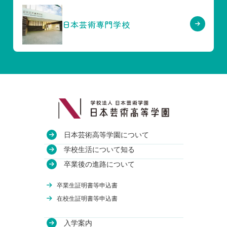
日本芸術専門学校
日本芸術高等学園について
教育方針
学校生活について知る
沿革
授業・校舎について
卒業後の進路について
アクセス
部活動について
進路実績
卒業生証明書等申込書
関連校
年間行事について
卒業生のインタビュー
在校生証明書等申込書
入学案内