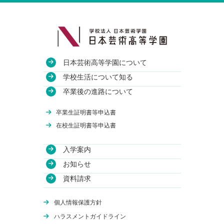
日本芸術高等学園について
教育方針
学校生活について知る
沿革
授業・校舎について
卒業後の進路について
アクセス
部活動について
進路実績
卒業生証明書等申込書
関連校
年間行事について
卒業生のインタビュー
在校生証明書等申込書
入学案内
学費について
お知らせ
WEB出願
資料請求
体験授業
オンライン学校説明会
個人情報保護方針
編入学について
ハラスメントガイドライン