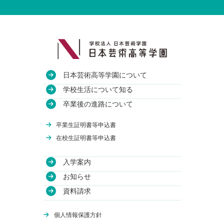
日本芸術高等学園について
教育方針
学校生活について知る
沿革
授業・校舎について
卒業後の進路について
アクセス
部活動について
進路実績
卒業生証明書等申込書
関連校
年間行事について
卒業生のインタビュー
在校生証明書等申込書
入学案内
学費について
お知らせ
WEB出願
資料請求
体験授業
オンライン学校説明会
個人情報保護方針