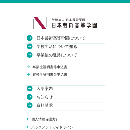
日本芸術高等学園について
教育方針
学校生活について知る
沿革
授業・校舎について
卒業後の進路について
アクセス
部活動について
進路実績
卒業生証明書等申込書
関連校
年間行事について
卒業生のインタビュー
在校生証明書等申込書
入学案内
学費について
お知らせ
WEB出願
資料請求
体験授業
オンライン学校説明会
個人情報保護方針
編入学について
ハラスメントガイドライン