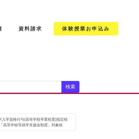
績
資料請求
体験授業お申込み
学入学資格付与(高等学校卒業程度)指定校
「高等学校等就学支援金制度」対象校