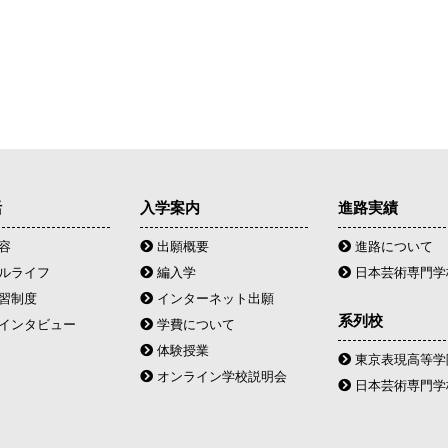
活
入学案内
進路実績
容
出願概要
進路について
ルライフ
編入学
日本芸術専門学
習制度
インターネット出願
系列校
インタビュー
学費について
体験授業
東京表現高等学院
オンライン学校説明会
日本芸術専門学