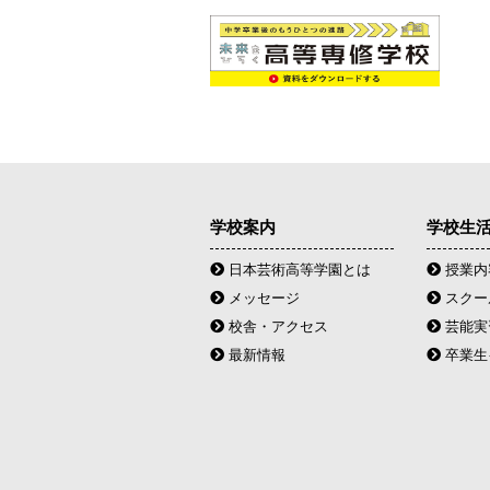
学校案内
学校生
日本芸術高等学園とは
授業内
メッセージ
スクー
校舎・アクセス
芸能実
最新情報
卒業生