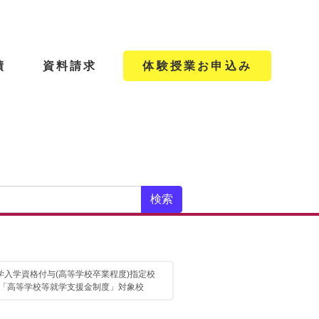
績
資料請求
体験授業お申込み
学入学資格付与(高等学校卒業程度)指定校
「高等学校等就学支援金制度」対象校