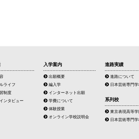
活
入学案内
進路実績
容
出願概要
進路について
ルライフ
編入学
日本芸術専門学
習制度
インターネット出願
系列校
インタビュー
学費について
体験授業
東京表現高等学院
オンライン学校説明会
日本芸術専門学