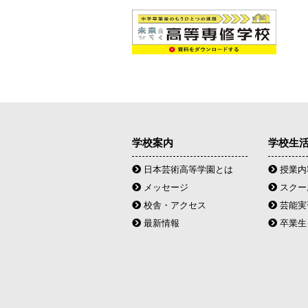
学校案内
学校生
日本芸術高等学園とは
授業内
メッセージ
スクー
校舎・アクセス
芸能実
最新情報
卒業生