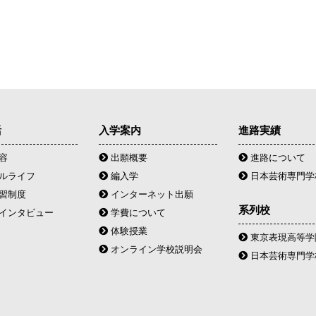
活
入学案内
進路実績
容
出願概要
進路について
ルライフ
編入学
日本芸術専門学
習制度
インターネット出願
系列校
インタビュー
学費について
体験授業
東京表現高等学院
オンライン学校説明会
日本芸術専門学