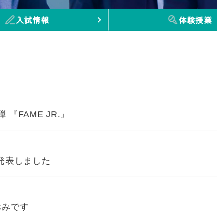
入試情報
体験授業
『FAME JR.』
で発表しました
お休みです