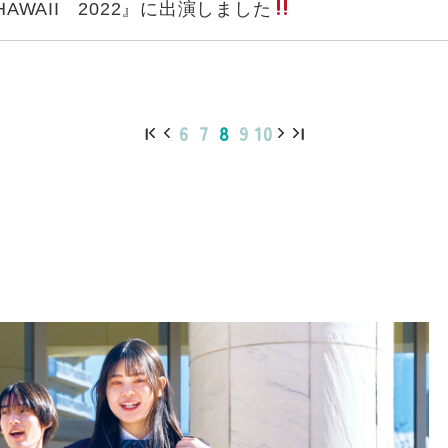
AWAII 2022』に出演しました
6
7
8
9
10
|
|